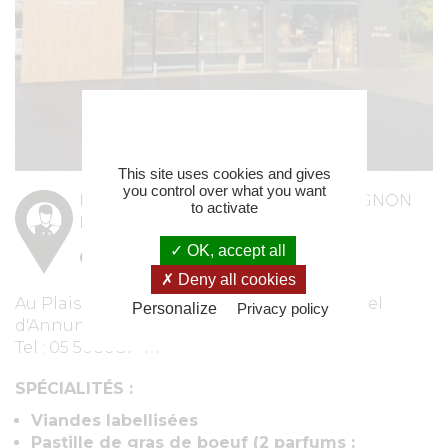
This site uses cookies and gives
you control over what you want
L'ADRESSE DU BOUCHER COMPAGNON
to activate
DU GOÛT
OK, accept all
GRÉGORY VALETTE
Deny all cookies
Au Plaisir de Bien Manger - 1 avenue Gabriel
Personalize
Privacy policy
d'Annunzio - 33600 Pessac
Tel : 05 56 36 37 44
SPÉCIALITÉS :
Viandes labellisées
Pastille de gras de boeuf (2 parfums :