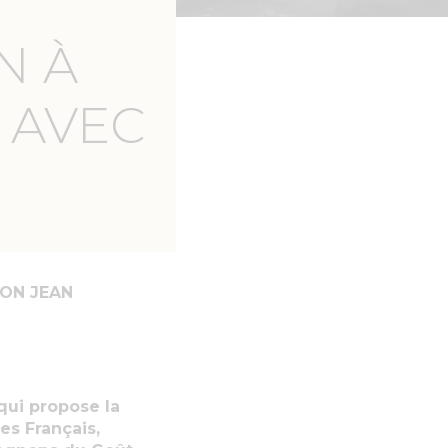
N À
 AVEC
SON JEAN
 qui propose la
es Français,