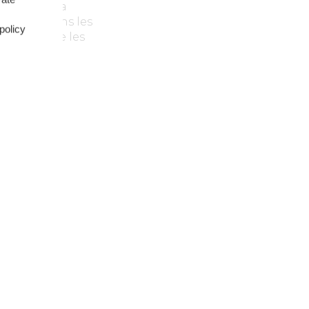
resser et sa
résenter dans les
policy
lients et de les