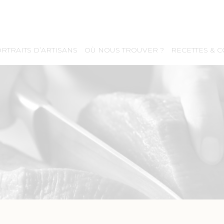
RTRAITS D’ARTISANS
OÙ NOUS TROUVER ?
RECETTES & 