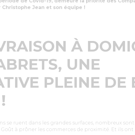
ériode de Covid-19, demeure la priorité des Comp
 Christophe Jean et son équipe !
IVRAISON À DOMI
ABRETS, UNE
IATIVE PLEINE DE
!
ns se ruent dans les grandes surfaces, nombreux sont 
ût à prôner les commerces de proximité. Et ils ont b