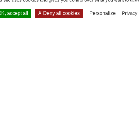
t sélectionné pour son savoir-faire, son envie de prog
métier. Choisir le bon produit, savoir le cuisiner, le p
K, accept all
Deny all cookies
Personalize
Privacy 
ous les artisans ont à cœur de gagner la confiance des c
eur.
Avec les Compagnons, vous êtes dans le bon !