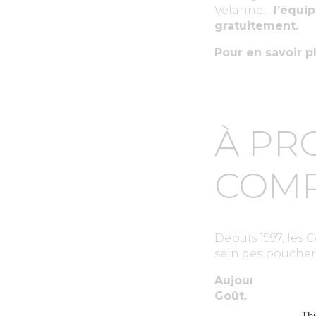
Velanne…
l’équip
gratuitement.
Pour en savoir p
À PR
COMP
Depuis 1997, les
sein des bouchers
Aujourd’hui, pr
Goût.
Thi