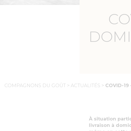
CO
DOMI
COMPAGNONS DU GOÛT
>
ACTUALITÉS
>
COVID-19
À situation parti
livraison à domic