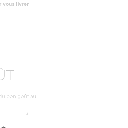
 vous livrer
ÛT
 du bon goût au
mpagnons du
vate