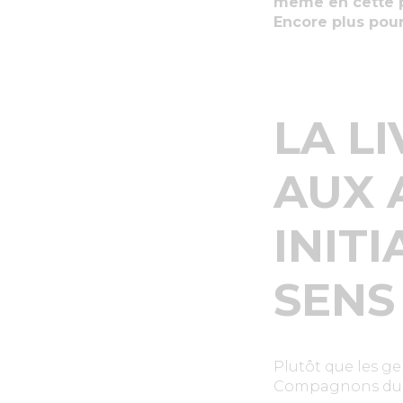
même en cette p
Encore plus pour
LA L
AUX 
INIT
SENS 
Plutôt que les ge
Compagnons du Go