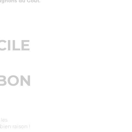
agnons du Goût.
CILE
 BON
les
ien raison !