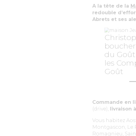
A la tête de la
M
redouble d’effort
Abrets et ses al
Christop
boucher
du Goût 
les Com
Goût
Commande en l
(drive),
livraison
à
Vous habitez Aoste
Montgascon, Le P
Romagnieu, Saint