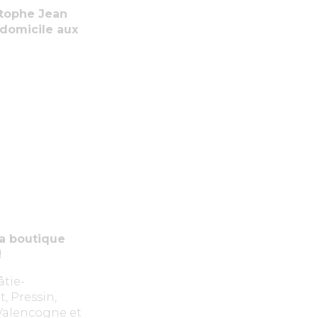
stophe Jean
 domicile aux
la boutique
!
âtie-
, Pressin,
 Valencogne et