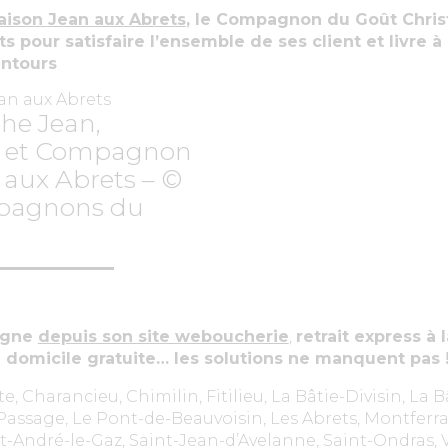
aison Jean aux Abrets
, le Compagnon du Goût Chri
s pour satisfaire l’ensemble de ses client et livre à
entours
he Jean,
 et Compagnon
aux Abrets – ©
pagnons du
igne
depuis son site weboucherie
,
retrait express à 
 domicile gratuite… les solutions ne manquent pas 
, Charancieu, Chimilin, Fitilieu, La Bâtie-Divisin, La B
assage, Le Pont-de-Beauvoisin, Les Abrets, Montferrat
-André-le-Gaz, Saint-Jean-d’Avelanne, Saint-Ondras,