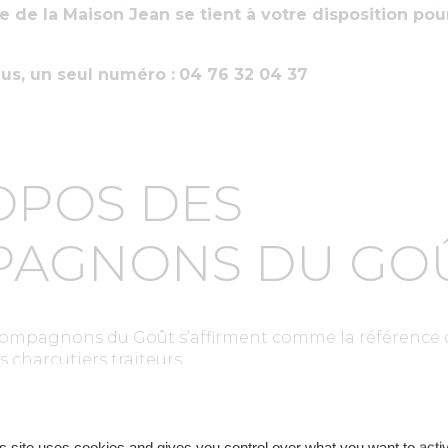
e de la Maison Jean se tient à votre disposition pour
lus, un seul numéro :
04 76 32 04 37
OPOS DES
AGNONS DU GO
 Compagnons du Goût s’affirment comme la référence
 charcutiers traiteurs.
ès de 550 artisans indépendants font partie des Co
s site uses cookies and gives you control over what you want to acti