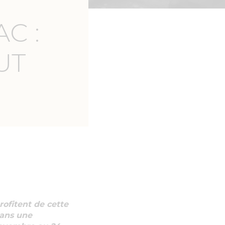
C :
UT
rofitent de cette
 dans une