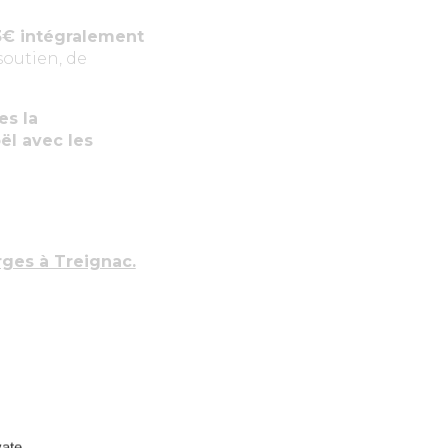
3€ intégralement
 soutien, de
es la
ël avec les
rges à Treignac.
vate