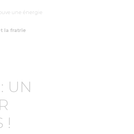
trouve une énergie
 la fratrie
: UN
R
 !