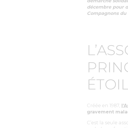
démarche solidai
décembre pour déc
Compagnons du Go
L’ASS
PRIN
ÉTOI
Créée en 1987,
l’
gravement mala
C’est la seule as