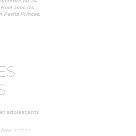
novembre au 24
 Noël avec les
 Petits Princes.
ES
S
 et adolescents
n même enfant