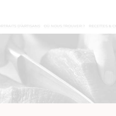
RTRAITS D’ARTISANS
OÙ NOUS TROUVER ?
RECETTES & 