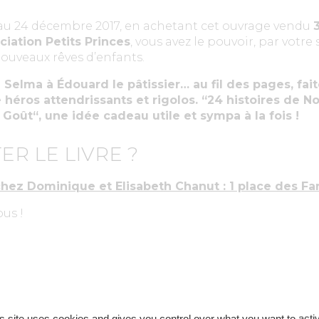
u 24 décembre 2017, en achetant cet ouvrage vendu
ciation Petits Princes
, vous avez le pouvoir, par votre
ouveaux rêves d’enfants.
Selma à Édouard le pâtissier… au fil des pages, fait
héros attendrissants et rigolos.
“
24 histoires de No
ût“, une idée cadeau utile et sympa à la fois !
ER LE LIVRE ?
ez Dominique et Elisabeth Chanut : 1 place des Fa
us !
s site uses cookies and gives you control over what you want to acti