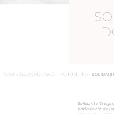
SO
D
COMPAGNONS DU GOÛT
>
ACTUALITÉS
>
SOLIDARI
Solidarité Treign
période clé de leu