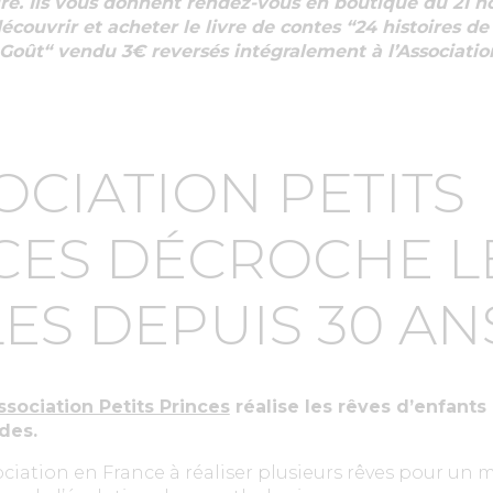
re. Ils vous donnent rendez-vous en boutique du 21 
ouvrir et acheter le livre de contes “24 histoires de
ût“ vendu 3€ reversés intégralement à l’Association
OCIATION PETITS
CES DÉCROCHE L
LES DEPUIS 30 AN
Association Petits Princes
réalise les rêves d’enfants
des.
sociation en France à réaliser plusieurs rêves pour u