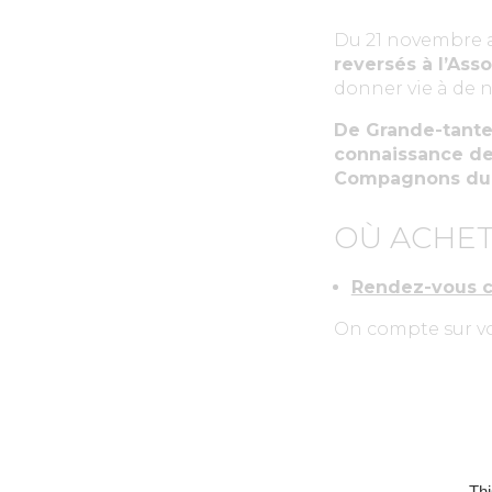
Du 21 novembre a
reversés à l’Asso
donner vie à de n
De Grande-tante 
connaissance de 
Compagnons du Go
OÙ ACHET
Rendez-vous ch
On compte sur vo
Thi